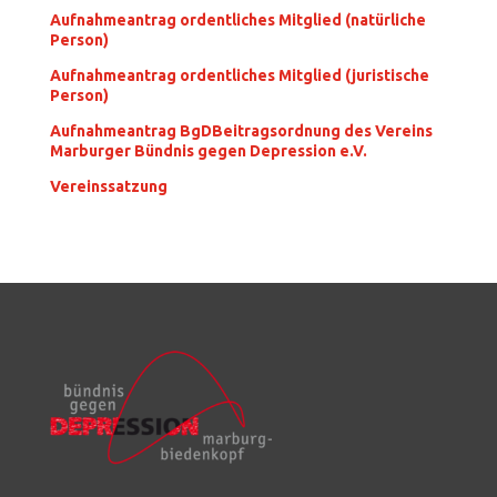
Aufnahmeantrag ordentliches Mitglied (natürliche
Person)
Aufnahmeantrag ordentliches Mitglied (juristische
Person)
Aufnahmeantrag BgDBeitragsordnung des Vereins
Marburger Bündnis gegen Depression e.V.
Vereinssatzung